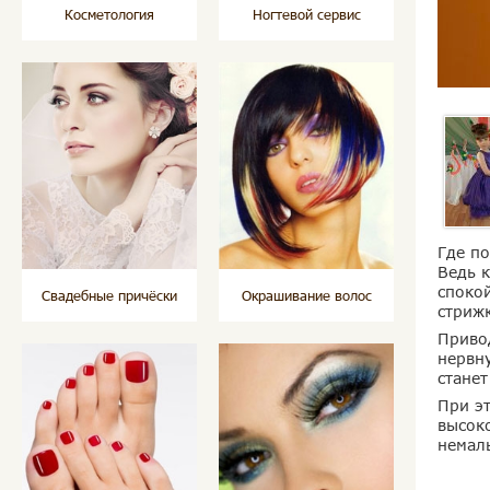
Косметология
Ногтевой сервис
Где по
Ведь 
споко
Свадебные причёски
Окрашивание волос
стрижк
Приво
нервн
стане
При эт
высок
немал